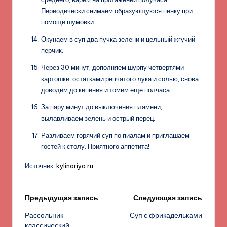
Периодически снимаем образующуюся пенку при
помощи шумовки.
Окунаем в суп два пучка зелени и цельный жгучий
перчик.
Через 30 минут, дополняем шурпу четвертями
картошки, остатками репчатого лука и солью, снова
доводим до кипения и томим еще полчаса.
За пару минут до выключения пламени,
вылавливаем зелень и острый перец.
Разливаем горячий суп по пиалам и приглашаем
гостей к столу. Приятного аппетита!
Источник:
kylinariya.ru
Навигация
Предыдущая запись
Следующая запись
Рассольник
Суп с фрикадельками
записи
классический