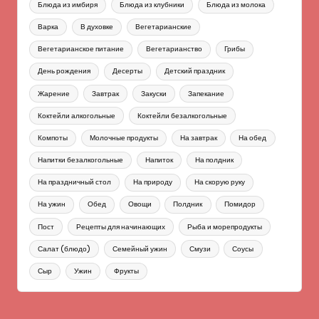
Блюда из имбиря
Блюда из клубники
Блюда из молока
Варка
В духовке
Вегетарианские
Вегетарианское питание
Вегетарианство
Грибы
День рождения
Десерты
Детский праздник
Жарение
Завтрак
Закуски
Запекание
Коктейли алкогольные
Коктейли безалкогольные
Компоты
Молочные продукты
На завтрак
На обед
Напитки безалкогольные
Напиток
На полдник
На праздничный стол
На природу
На скорую руку
На ужин
Обед
Овощи
Полдник
Помидор
Пост
Рецепты для начинающих
Рыба и морепродукты
Салат (блюдо)
Семейный ужин
Смузи
Соусы
Сыр
Ужин
Фрукты