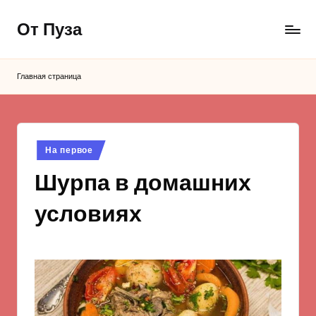
От Пуза
Перейти
к
Ну
содержимому
очень
Главная страница
вкусные
кулинарные
рецепты!
Опубликовано
На первое
в
Шурпа в домашних
условиях