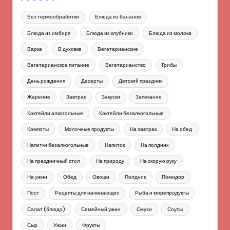
Без термообработки
Блюда из бананов
Блюда из имбиря
Блюда из клубники
Блюда из молока
Варка
В духовке
Вегетарианские
Вегетарианское питание
Вегетарианство
Грибы
День рождения
Десерты
Детский праздник
Жарение
Завтрак
Закуски
Запекание
Коктейли алкогольные
Коктейли безалкогольные
Компоты
Молочные продукты
На завтрак
На обед
Напитки безалкогольные
Напиток
На полдник
На праздничный стол
На природу
На скорую руку
На ужин
Обед
Овощи
Полдник
Помидор
Пост
Рецепты для начинающих
Рыба и морепродукты
Салат (блюдо)
Семейный ужин
Смузи
Соусы
Сыр
Ужин
Фрукты