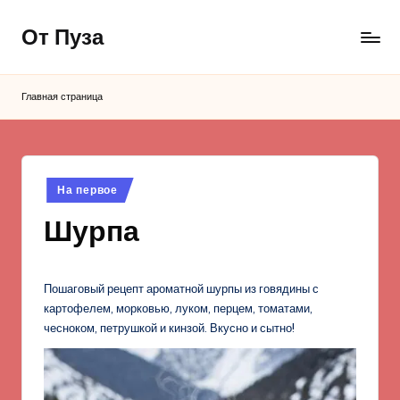
От Пуза
Перейти
к
Ну
содержимому
очень
Главная страница
вкусные
кулинарные
рецепты!
Опубликовано
На первое
в
Шурпа
Пошаговый рецепт ароматной шурпы из говядины с
картофелем, морковью, луком, перцем, томатами,
чесноком, петрушкой и кинзой. Вкусно и сытно!