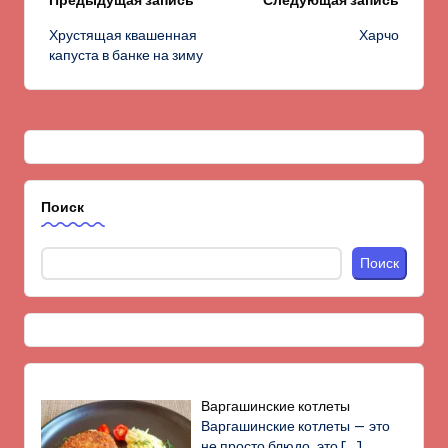
Навигация
Предыдущая запись
Следующая запись
Хрустящая квашенная
Харчо
записи
капуста в банке на зиму
Поиск
Поиск
Варгашинские котлеты
Варгашинские котлеты — это
не просто блюдо, это
[…]