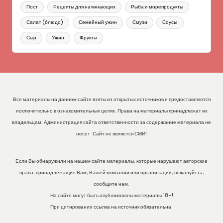
Пост
Рецепты для начинающих
Рыба и морепродукты
Салат (блюдо)
Семейный ужин
Смузи
Соусы
Сыр
Ужин
Фрукты
Все материалы на данном сайте взяты из открытых источников и предоставляются
исключительно в ознакомительных целях. Права на материалы принадлежат их
владельцам. Администрация сайта ответственности за содержание материала не
несет. Сайт не является СМИ!
Если Вы обнаружили на нашем сайте материалы, которые нарушают авторские
права, принадлежащие Вам, Вашей компании или организации, пожалуйста,
сообщите нам.
На сайте могут быть опубликованы материалы 18+!
При цитировании ссылка на источник обязательна.