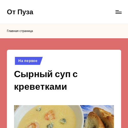
От Пуза
Перейти
к
Ну
содержимому
очень
Главная страница
вкусные
кулинарные
рецепты!
Опубликовано
На первое
в
Сырный суп с
креветками