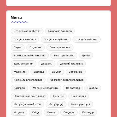
Метки
Без термообработки
Блюда из бананов
Блюда из имбиря
Блюда из клубники
Блюда из молока
Варка
В духовке
Вегетарианские
Вегетарианское питание
Вегетарианство
Грибы
День рождения
Десерты
Детский праздник
Жарение
Завтрак
Закуски
Запекание
Коктейли алкогольные
Коктейли безалкогольные
Компоты
Молочные продукты
На завтрак
На обед
Напитки безалкогольные
Напиток
На полдник
На праздничный стол
На природу
На скорую руку
На ужин
Обед
Овощи
Полдник
Помидор