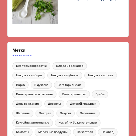
Метки
Без термообработки
Блюда из бананов
Блюда из имбиря
Блюда из клубники
Блюда из молока
Варка
В духовке
Вегетарианские
Вегетарианское питание
Вегетарианство
Грибы
День рождения
Десерты
Детский праздник
Жарение
Завтрак
Закуски
Запекание
Коктейли алкогольные
Коктейли безалкогольные
Компоты
Молочные продукты
На завтрак
На обед