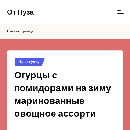
От Пуза
Перейти
к
Ну
содержимому
очень
Главная страница
вкусные
кулинарные
рецепты!
Опубликовано
На закуску
в
Огурцы с
помидорами на зиму
маринованные
овощное ассорти