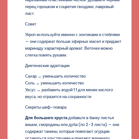
перец горошком и соцветия гвоздики, лавровый
лист.
Совет
Укроп используйте именно с зонтиками и стеблями
— они содержат больше эфирных масел и придают
маринаду характерный аромат. Веточки можно
слегка помять руками.
Диетические адаптации
Сахар → уменьшить количество
Соль → уменьшить количество
Уксус → разбавить водой 1:1 для менее кислого
вкуса, но отразится на сохранности
Секреты шеф-повара
Для большего хруста
добавьте в банку листья
вишни, смородины или дуба (по 2-3 листа) — они
содержат танины, которые помогают огурцам
оставаться хрустящими и придают маринаду