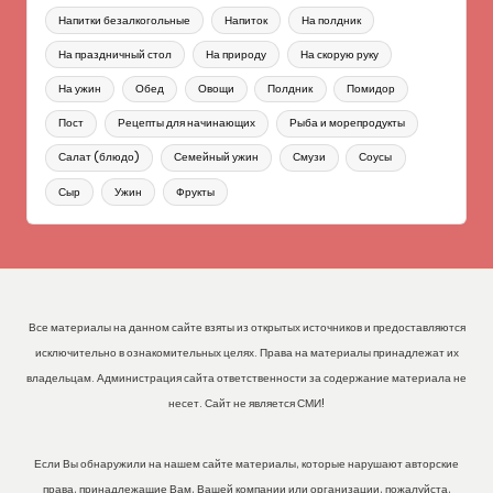
Напитки безалкогольные
Напиток
На полдник
На праздничный стол
На природу
На скорую руку
На ужин
Обед
Овощи
Полдник
Помидор
Пост
Рецепты для начинающих
Рыба и морепродукты
Салат (блюдо)
Семейный ужин
Смузи
Соусы
Сыр
Ужин
Фрукты
Все материалы на данном сайте взяты из открытых источников и предоставляются
исключительно в ознакомительных целях. Права на материалы принадлежат их
владельцам. Администрация сайта ответственности за содержание материала не
несет. Сайт не является СМИ!
Если Вы обнаружили на нашем сайте материалы, которые нарушают авторские
права, принадлежащие Вам, Вашей компании или организации, пожалуйста,