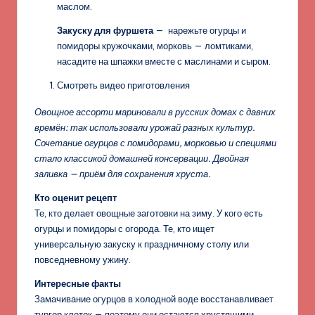
маслом.
Закуску для фуршета
— нарежьте огурцы и
помидоры кружочками, морковь — ломтиками,
насадите на шпажки вместе с маслинами и сыром.
Смотреть видео приготовления
Овощное ассорти мариновали в русских домах с давних
времён: так использовали урожай разных культур.
Сочетание огурцов с помидорами, морковью и специями
стало классикой домашней консервации. Двойная
заливка — приём для сохранения хруста.
Кто оценит рецепт
Те, кто делает овощные заготовки на зиму. У кого есть
огурцы и помидоры с огорода. Те, кто ищет
универсальную закуску к праздничному столу или
повседневному ужину.
Интересные факты
Замачивание огурцов в холодной воде восстанавливает
тургор клеток — поэтому они остаются хрустящими