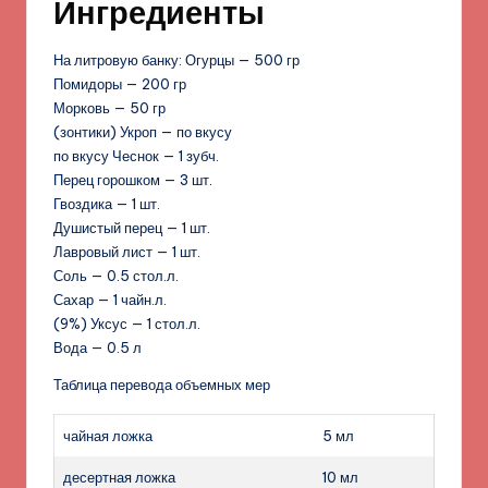
Ингредиенты
На литровую банку: Огурцы — 500 гр
Помидоры — 200 гр
Морковь — 50 гр
(зонтики) Укроп — по вкусу
по вкусу Чеснок — 1 зубч.
Перец горошком — 3 шт.
Гвоздика — 1 шт.
Душистый перец — 1 шт.
Лавровый лист — 1 шт.
Соль — 0.5 стол.л.
Сахар — 1 чайн.л.
(9%) Уксус — 1 стол.л.
Вода — 0.5 л
Таблица перевода объемных мер
чайная ложка
5 мл
десертная ложка
10 мл