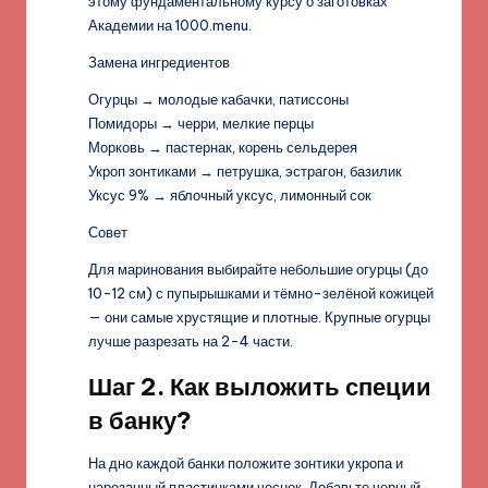
этому фундаментальному курсу о заготовках
Академии на 1000.menu.
Замена ингредиентов
Огурцы → молодые кабачки, патиссоны
Помидоры → черри, мелкие перцы
Морковь → пастернак, корень сельдерея
Укроп зонтиками → петрушка, эстрагон, базилик
Уксус 9% → яблочный уксус, лимонный сок
Совет
Для маринования выбирайте небольшие огурцы (до
10-12 см) с пупырышками и тёмно-зелёной кожицей
— они самые хрустящие и плотные. Крупные огурцы
лучше разрезать на 2-4 части.
Шаг 2. Как выложить специи
в банку?
На дно каждой банки положите зонтики укропа и
нарезанный пластинками чеснок. Добавьте черный