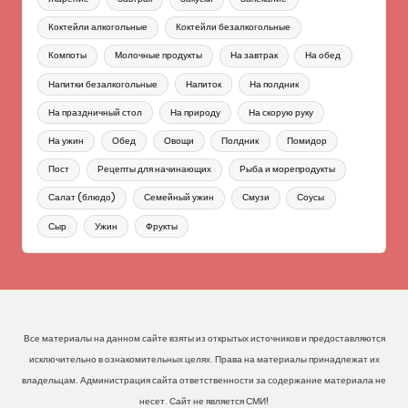
Коктейли алкогольные
Коктейли безалкогольные
Компоты
Молочные продукты
На завтрак
На обед
Напитки безалкогольные
Напиток
На полдник
На праздничный стол
На природу
На скорую руку
На ужин
Обед
Овощи
Полдник
Помидор
Пост
Рецепты для начинающих
Рыба и морепродукты
Салат (блюдо)
Семейный ужин
Смузи
Соусы
Сыр
Ужин
Фрукты
Все материалы на данном сайте взяты из открытых источников и предоставляются
исключительно в ознакомительных целях. Права на материалы принадлежат их
владельцам. Администрация сайта ответственности за содержание материала не
несет. Сайт не является СМИ!