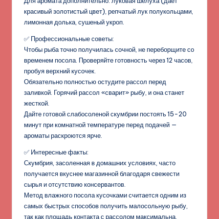
Для аромата дополнительно: луковая шелуха (дает
красивый золотистый цвет), репчатый лук полукольцами,
лимонная долька, сушеный укроп.
✅ Профессиональные советы:
Чтобы рыба точно получилась сочной, не переборщите со
временем посола. Проверяйте готовность через 12 часов,
пробуя верхний кусочек.
Обязательно полностью остудите рассол перед
заливкой. Горячий рассол «сварит» рыбу, и она станет
жесткой.
Дайте готовой слабосоленой скумбрии постоять 15-20
минут при комнатной температуре перед подачей —
ароматы раскроются ярче.
✅ Интересные факты:
Скумбрия, засоленная в домашних условиях, часто
получается вкуснее магазинной благодаря свежести
сырья и отсутствию консервантов.
Метод влажного посола кусочками считается одним из
самых быстрых способов получить малосольную рыбу,
так как площадь контакта с рассолом максимальна.