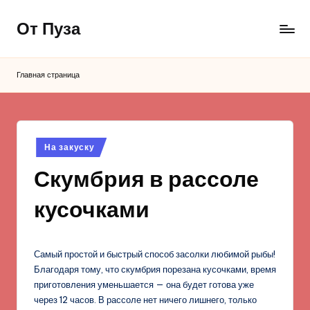
От Пуза
Перейти
к
Ну
содержимому
очень
Главная страница
вкусные
кулинарные
рецепты!
Опубликовано
На закуску
в
Скумбрия в рассоле
кусочками
Самый простой и быстрый способ засолки любимой рыбы!
Благодаря тому, что скумбрия порезана кусочками, время
приготовления уменьшается — она будет готова уже
через 12 часов. В рассоле нет ничего лишнего, только