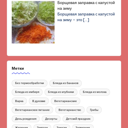
Борщевая заправка с капустой
на зиму
Борщевая заправка с капустой
на зиму – это
[…]
Метки
Без термообработки
Блюда из бананов
Блюда из имбиря
Блюда из клубники
Блюда из молока
Варка
В духовке
Вегетарианские
Вегетарианское питание
Вегетарианство
Грибы
День рождения
Десерты
Детский праздник
Жарение
Завтрак
Закуски
Запекание