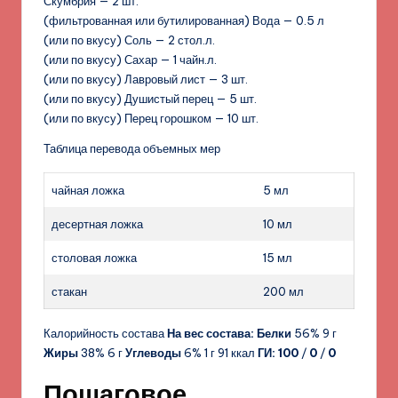
Скумбрия — 2 шт.
(фильтрованная или бутилированная) Вода — 0.5 л
(или по вкусу) Соль — 2 стол.л.
(или по вкусу) Сахар — 1 чайн.л.
(или по вкусу) Лавровый лист — 3 шт.
(или по вкусу) Душистый перец — 5 шт.
(или по вкусу) Перец горошком — 10 шт.
Таблица перевода объемных мер
чайная ложка
5 мл
десертная ложка
10 мл
столовая ложка
15 мл
стакан
200 мл
Калорийность состава
На вес состава:
Белки
56% 9 г
Жиры
38% 6 г
Углеводы
6% 1 г 91 ккал
ГИ:
100
/
0
/
0
Пошаговое