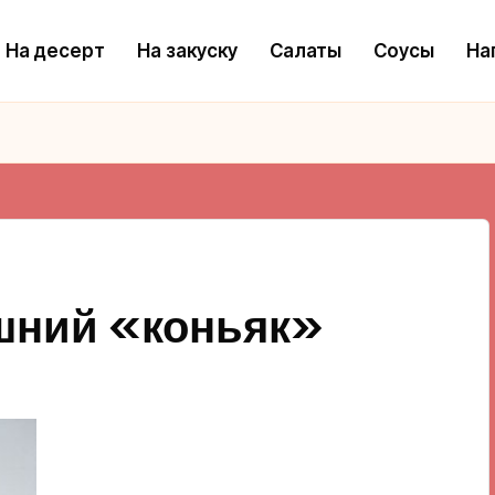
На десерт
На закуску
Салаты
Соусы
На
ний «коньяк»