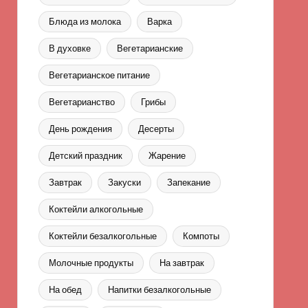
Блюда из молока
Варка
В духовке
Вегетарианские
Вегетарианское питание
Вегетарианство
Грибы
День рождения
Десерты
Детский праздник
Жарение
Завтрак
Закуски
Запекание
Коктейли алкогольные
Коктейли безалкогольные
Компоты
Молочные продукты
На завтрак
На обед
Напитки безалкогольные