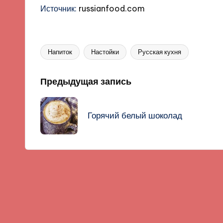
Источник:
russianfood.com
Напиток
Настойки
Русская кухня
Метки:
Навигация
Предыдущая запись
записи
Горячий белый шоколад