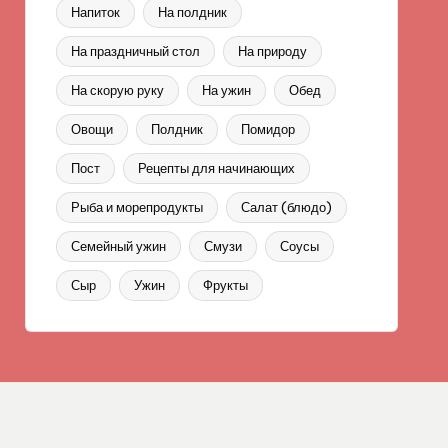
Напиток
На полдник
На праздничный стол
На природу
На скорую руку
На ужин
Обед
Овощи
Полдник
Помидор
Пост
Рецепты для начинающих
Рыба и морепродукты
Салат (блюдо)
Семейный ужин
Смузи
Соусы
Сыр
Ужин
Фрукты