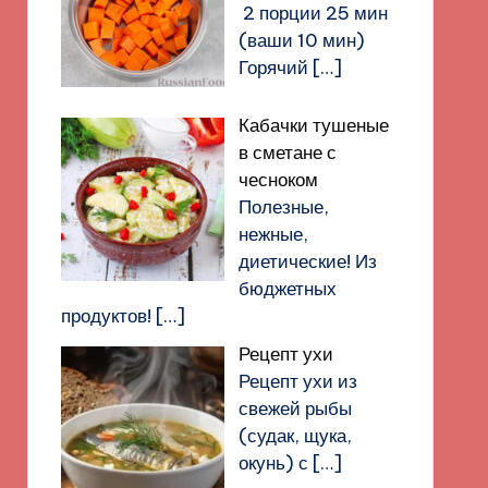
2 порции 25 мин
(ваши 10 мин)
Горячий
[…]
Кабачки тушеные
в сметане с
чесноком
Полезные,
нежные,
диетические! Из
бюджетных
продуктов!
[…]
Рецепт ухи
Рецепт ухи из
свежей рыбы
(судак, щука,
окунь) с
[…]