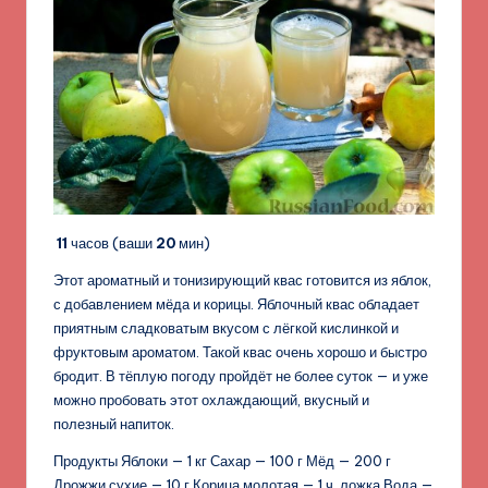
11
часов (ваши
20
мин)
Этот ароматный и тонизирующий квас готовится из яблок,
с добавлением мёда и корицы. Яблочный квас обладает
приятным сладковатым вкусом с лёгкой кислинкой и
фруктовым ароматом. Такой квас очень хорошо и быстро
бродит. В тёплую погоду пройдёт не более суток — и уже
можно пробовать этот охлаждающий, вкусный и
полезный напиток.
Продукты Яблоки — 1 кг Сахар — 100 г Мёд — 200 г
Дрожжи сухие — 10 г Корица молотая — 1 ч. ложка Вода —