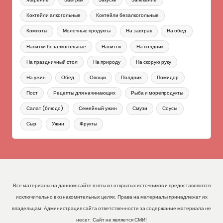
Коктейли алкогольные
Коктейли безалкогольные
Компоты
Молочные продукты
На завтрак
На обед
Напитки безалкогольные
Напиток
На полдник
На праздничный стол
На природу
На скорую руку
На ужин
Обед
Овощи
Полдник
Помидор
Пост
Рецепты для начинающих
Рыба и морепродукты
Салат (блюдо)
Семейный ужин
Смузи
Соусы
Сыр
Ужин
Фрукты
Все материалы на данном сайте взяты из открытых источников и предоставляются
исключительно в ознакомительных целях. Права на материалы принадлежат их
владельцам. Администрация сайта ответственности за содержание материала не
несет. Сайт не является СМИ!