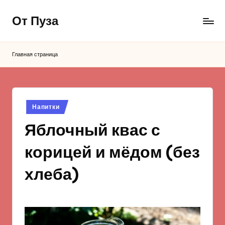
От Пуза
Перейти
к
Ну
содержимому
очень
Главная страница
вкусные
кулинарные
рецепты!
Опубликовано
Напитки
в
Яблочный квас с
корицей и мёдом (без
хлеба)