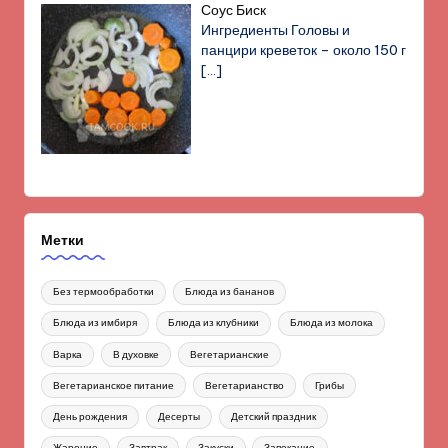
Соус Биск
Ингредиенты Головы и
панцири креветок – около 150 г
[…]
Метки
Без термообработки
Блюда из бананов
Блюда из имбиря
Блюда из клубники
Блюда из молока
Варка
В духовке
Вегетарианские
Вегетарианское питание
Вегетарианство
Грибы
День рождения
Десерты
Детский праздник
Жарение
Завтрак
Закуски
Запекание