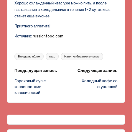
Хорошо охлажденный квас уже можно пить, а после
настаивания в холодильнике в течение 1-2 суток квас
станет ещё вкуснее.
Приятного аппетита!
Источник:
russianfood.com
Метки:
Блюда из яблок
квас
Напитки безалкогольные
Навигация
Предыдущая запись
Следующая запись
Гороховый суп с
Холодный кофе со
записи
копченостями
сгущенкой
классический