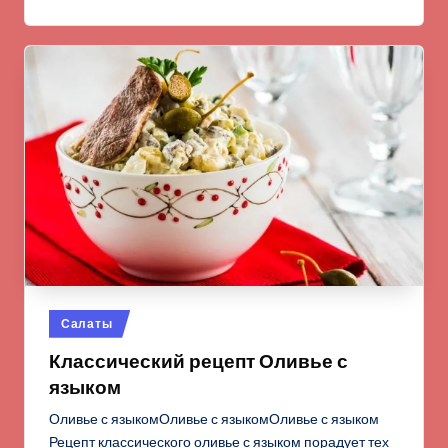
Опубликовано
Салаты
в
Классический рецепт Оливье с
языком
Оливье с языкомОливье с языкомОливье с языком
Рецепт классического оливье с языком порадует тех