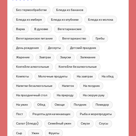
Без термообработки
Блюда из бананов
Блюда из имбиря
Блюда из клубники
Блюда из молока
Варка
В духовке
Вегетарианские
Вегетарианское питание
Вегетарианство
Грибы
День рождения
Десерты
Детский праздник
Жарение
Завтрак
Закуски
Запекание
Коктейли алкогольные
Коктейли безалкогольные
Компоты
Молочные продукты
На завтрак
На обед
Напитки безалкогольные
Напиток
На полдник
На праздничный стол
На природу
На скорую руку
На ужин
Обед
Овощи
Полдник
Помидор
Пост
Рецепты для начинающих
Рыба и морепродукты
Салат (блюдо)
Семейный ужин
Смузи
Соусы
Сыр
Ужин
Фрукты