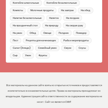
Коктейли алкогольные
Коктейли безалкогольные
Компоты
Молочные продукты
На завтрак
На обед
Напитки безалкогольные
Напиток
На полдник
На праздничный стол
На природу
На скорую руку
На ужин
Обед
Овощи
Полдник
Помидор
Пост
Рецепты для начинающих
Рыба и морепродукты
Салат (блюдо)
Семейный ужин
Смузи
Соусы
Сыр
Ужин
Фрукты
Все материалы на данном сайте взяты из открытых источников и предоставляются
исключительно в ознакомительных целях. Права на материалы принадлежат их
владельцам. Администрация сайта ответственности за содержание материала не
несет. Сайт не является СМИ!