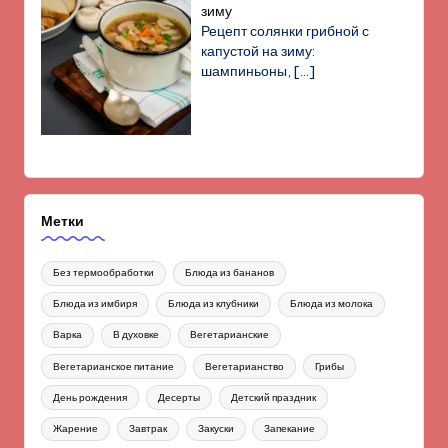
зиму
Рецепт солянки грибной с
капустой на зиму:
шампиньоны,
[…]
Метки
Без термообработки
Блюда из бананов
Блюда из имбиря
Блюда из клубники
Блюда из молока
Варка
В духовке
Вегетарианские
Вегетарианское питание
Вегетарианство
Грибы
День рождения
Десерты
Детский праздник
Жарение
Завтрак
Закуски
Запекание