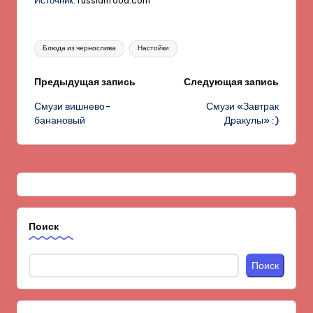
Метки:
Блюда из чернослива
Настойки
Навигация
Предыдущая запись
Следующая запись
Смузи вишнево-
Смузи «Завтрак
записи
банановый
Дракулы» :)
Поиск
Поиск