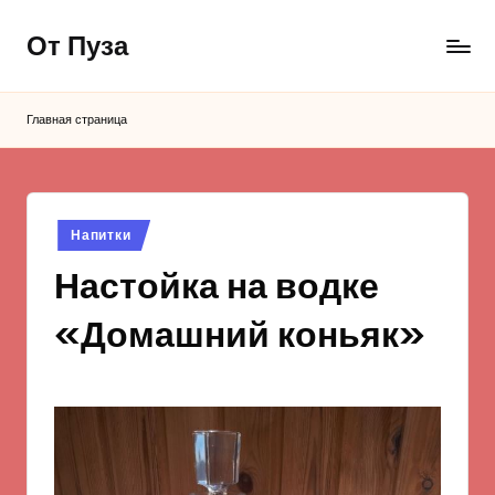
От Пуза
Перейти
к
Ну
содержимому
очень
Главная страница
вкусные
кулинарные
рецепты!
Опубликовано
Напитки
в
Настойка на водке
«Домашний коньяк»