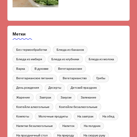
Метки
Без термообработки
Блюда из бананов
Блюда из имбиря
Блюда из клубники
Блюда из молока
Варка
В духовке
Вегетарианские
Вегетарианское питание
Вегетарианство
Грибы
День рождения
Десерты
Детский праздник
Жарение
Завтрак
Закуски
Запекание
Коктейли алкогольные
Коктейли безалкогольные
Компоты
Молочные продукты
На завтрак
На обед
Напитки безалкогольные
Напиток
На полдник
На праздничный стол
На природу
На скорую руку