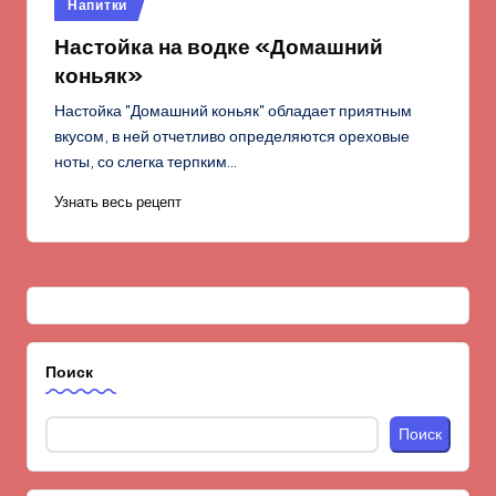
Опубликовано
Напитки
в
Настойка на водке «Домашний
коньяк»
Настойка "Домашний коньяк" обладает приятным
вкусом, в ней отчетливо определяются ореховые
ноты, со слегка терпким…
Узнать весь рецепт
Поиск
Поиск