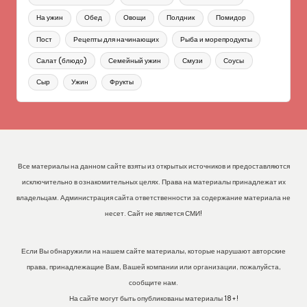
На ужин
Обед
Овощи
Полдник
Помидор
Пост
Рецепты для начинающих
Рыба и морепродукты
Салат (блюдо)
Семейный ужин
Смузи
Соусы
Сыр
Ужин
Фрукты
Все материалы на данном сайте взяты из открытых источников и предоставляются
исключительно в ознакомительных целях. Права на материалы принадлежат их
владельцам. Администрация сайта ответственности за содержание материала не
несет. Сайт не является СМИ!
Если Вы обнаружили на нашем сайте материалы, которые нарушают авторские
права, принадлежащие Вам, Вашей компании или организации, пожалуйста,
сообщите нам.
На сайте могут быть опубликованы материалы 18+!