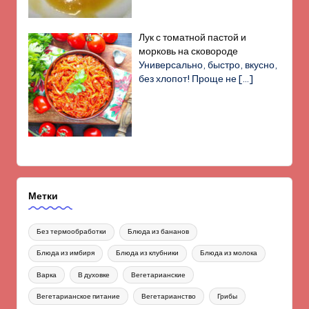
Лук с томатной пастой и
морковь на сковороде
Универсально, быстро, вкусно,
без хлопот! Проще не
[…]
Метки
Без термообработки
Блюда из бананов
Блюда из имбиря
Блюда из клубники
Блюда из молока
Варка
В духовке
Вегетарианские
Вегетарианское питание
Вегетарианство
Грибы