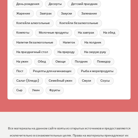
День рождения
Десерты
Детский праздник
Жарение
Завтрак
Закуски
Запекание
Коктейли алкогольные
Коктейли безалкогольные
Компоты
Молочные продукты
На завтрак
На обед
Напитки безалкогольные
Напиток
На полдник
На праздничный стол
На природу
На скорую руку
На ужин
Обед
Овощи
Полдник
Помидор
Пост
Рецепты для начинающих
Рыба и морепродукты
Салат (блюдо)
Семейный ужин
Смузи
Соусы
Сыр
Ужин
Фрукты
Все материалы на данном сайте взяты из открытых источников и предоставляются
исключительно в ознакомительных целях. Права на материалы принадлежат их