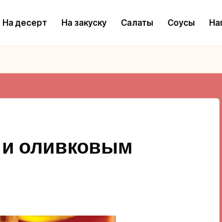
На десерт
На закуску
Салаты
Соусы
На
 и оливковым