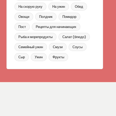
На скорую руку
На ужин
Обед
Овощи
Полдник
Помидор
Пост
Рецепты для начинающих
Рыба и морепродукты
Салат (блюдо)
Семейный ужин
Смузи
Соусы
Сыр
Ужин
Фрукты