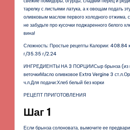
свежие помидоры, огурцы, сладкий перец и ред
тарелку с листьями латука, а к овощам подать 
оливковым маслом первого холодного отжима, с
не забудьте про кусочки поджаренного белого х
вина!
Сложность: Простые рецепты Калории: 408.84 кк
г/35.35 г/2.24
ИНГРЕДИЕНТЫ НА 3 ПОРЦИИСыр брынза (из кор
веточкиМасло оливковое Extra Vergine 3 ст.л.О
ч.л.Для подачи:Хлеб белый без корки
РЕЦЕПТ ПРИГОТОВЛЕНИЯ
Шаг 1
Если брынза солоновата, вымочите ее предвари