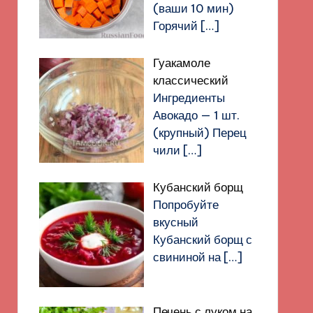
(ваши 10 мин)
Горячий
[…]
Гуакамоле
классический
Ингредиенты
Авокадо — 1 шт.
(крупный) Перец
чили
[…]
Кубанский борщ
Попробуйте
вкусный
Кубанский борщ с
свининой на
[…]
Печень с луком на