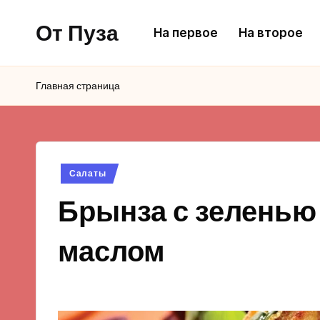
От Пуза
На первое
На второе
Перейти
к
Ну
содержимому
очень
Главная страница
вкусные
кулинарные
рецепты!
Опубликовано
Салаты
в
Брынза с зеленью
маслом