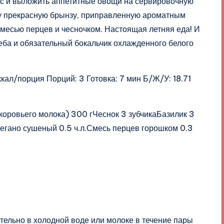
ис и выложить аппетитные овощи на сервировочную
эту прекрасную брынзу, приправленную ароматным
месью перцев и чесночком. Настоящая летняя еда! И
леба и обязательный бокальчик охлажденного белого
ал/порция Порций: 3 Готовка: 7 мин Б/Ж/У: 18.71
овьего молока) 300 гЧеснок 3 зубчикаБазилик 3
регано сушеный 0.5 ч.л.Смесь перцев горошком 0.3
тельно в холодной воде или молоке в течение пары