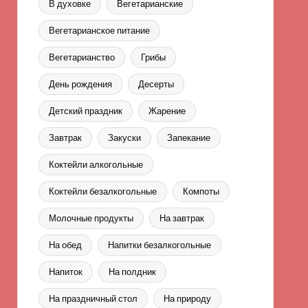
В духовке
Вегетарианские
Вегетарианское питание
Вегетарианство
Грибы
День рождения
Десерты
Детский праздник
Жарение
Завтрак
Закуски
Запекание
Коктейли алкогольные
Коктейли безалкогольные
Компоты
Молочные продукты
На завтрак
На обед
Напитки безалкогольные
Напиток
На полдник
На праздничный стол
На природу