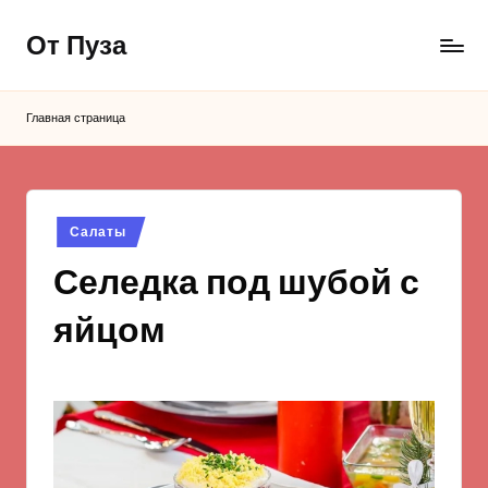
От Пуза
Перейти
к
Ну
содержимому
очень
Главная страница
вкусные
кулинарные
рецепты!
Опубликовано
Салаты
в
Селедка под шубой с
яйцом