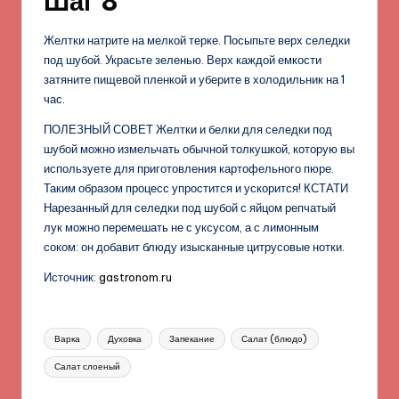
Шаг 8
Желтки натрите на мелкой терке. Посыпьте верх селедки
под шубой. Украсьте зеленью. Верх каждой емкости
затяните пищевой пленкой и уберите в холодильник на 1
час.
ПОЛЕЗНЫЙ СОВЕТ Желтки и белки для селедки под
шубой можно измельчать обычной толкушкой, которую вы
используете для приготовления картофельного пюре.
Таким образом процесс упростится и ускорится! КСТАТИ
Нарезанный для селедки под шубой с яйцом репчатый
лук можно перемешать не с уксусом, а с лимонным
соком: он добавит блюду изысканные цитрусовые нотки.
Источник:
gastronom.ru
Метки:
Варка
Духовка
Запекание
Салат (блюдо)
Салат слоеный