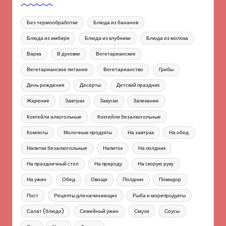
Без термообработки
Блюда из бананов
Блюда из имбиря
Блюда из клубники
Блюда из молока
Варка
В духовке
Вегетарианские
Вегетарианское питание
Вегетарианство
Грибы
День рождения
Десерты
Детский праздник
Жарение
Завтрак
Закуски
Запекание
Коктейли алкогольные
Коктейли безалкогольные
Компоты
Молочные продукты
На завтрак
На обед
Напитки безалкогольные
Напиток
На полдник
На праздничный стол
На природу
На скорую руку
На ужин
Обед
Овощи
Полдник
Помидор
Пост
Рецепты для начинающих
Рыба и морепродукты
Салат (блюдо)
Семейный ужин
Смузи
Соусы