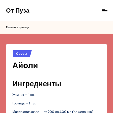
От Пуза
Перейти
к
Ну
содержимому
очень
Главная страница
вкусные
кулинарные
рецепты!
Опубликовано
Соусы
в
Айоли
Ингредиенты
Желток — 1 шт.
Горчица — 1 ч.л.
Масло оливковое — от 200 до 400 мл (по желанию)