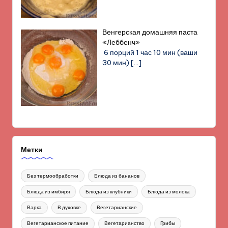
Венгерская домашняя паста
«Леббенч»
6 порций 1 час 10 мин (ваши
30 мин)
[…]
Метки
Без термообработки
Блюда из бананов
Блюда из имбиря
Блюда из клубники
Блюда из молока
Варка
В духовке
Вегетарианские
Вегетарианское питание
Вегетарианство
Грибы