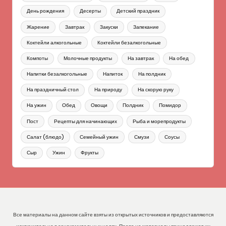
День рождения
Десерты
Детский праздник
Жарение
Завтрак
Закуски
Запекание
Коктейли алкогольные
Коктейли безалкогольные
Компоты
Молочные продукты
На завтрак
На обед
Напитки безалкогольные
Напиток
На полдник
На праздничный стол
На природу
На скорую руку
На ужин
Обед
Овощи
Полдник
Помидор
Пост
Рецепты для начинающих
Рыба и морепродукты
Салат (блюдо)
Семейный ужин
Смузи
Соусы
Сыр
Ужин
Фрукты
Все материалы на данном сайте взяты из открытых источников и предоставляются