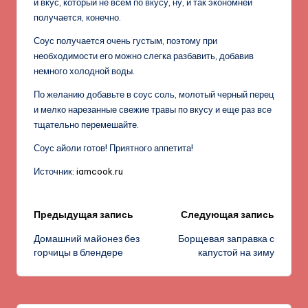
и вкус, который не всем по вкусу, ну, и так экономней
получается, конечно.
Соус получается очень густым, поэтому при
необходимости его можно слегка разбавить, добавив
немного холодной воды.
По желанию добавьте в соус соль, молотый черный перец
и мелко нарезанные свежие травы по вкусу и еще раз все
тщательно перемешайте.
Соус айоли готов! Приятного аппетита!
Источник:
iamcook.ru
Навигация
Предыдущая запись
Следующая запись
Домашний майонез без
Борщевая заправка с
записи
горчицы в блендере
капустой на зиму