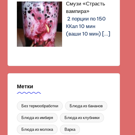
Смузи «Страсть
вампира»
2 порции по 150
ККал 10 мин
(ваши 10 мин)
[…]
Метки
Без термообработки
Блюда из бананов
Блюда из имбиря
Блюда из клубники
Блюда из молока
Варка