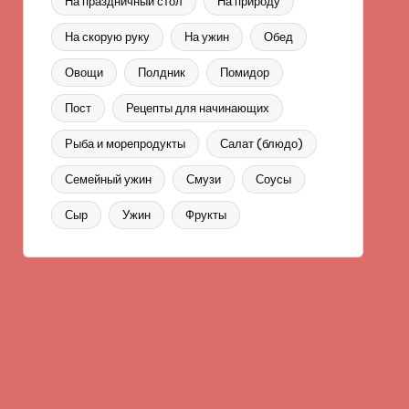
На праздничный стол
На природу
На скорую руку
На ужин
Обед
Овощи
Полдник
Помидор
Пост
Рецепты для начинающих
Рыба и морепродукты
Салат (блюдо)
Семейный ужин
Смузи
Соусы
Сыр
Ужин
Фрукты