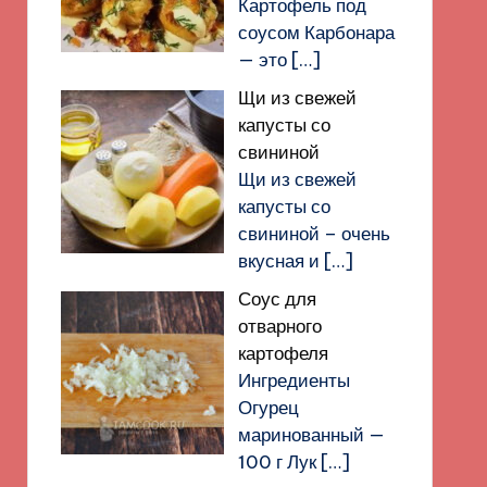
Картофель под
соусом Карбонара
— это
[…]
Щи из свежей
капусты со
свининой
Щи из свежей
капусты со
свининой – очень
вкусная и
[…]
Соус для
отварного
картофеля
Ингредиенты
Огурец
маринованный —
100 г Лук
[…]