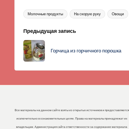
Молочные продукты
На скорую руку
Овощи
Метки:
Навигация
Предыдущая запись
записи
Горчица из горчичного порошка
Все материалы на данном сайте взяты из открытых источников и предоставляются
исключительно в ознакомительных целях. Права на материалы принадлежат их
владельцам. Администрация сайта ответственности за содержание материала