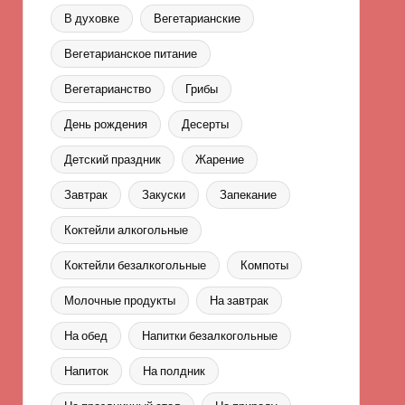
В духовке
Вегетарианские
Вегетарианское питание
Вегетарианство
Грибы
День рождения
Десерты
Детский праздник
Жарение
Завтрак
Закуски
Запекание
Коктейли алкогольные
Коктейли безалкогольные
Компоты
Молочные продукты
На завтрак
На обед
Напитки безалкогольные
Напиток
На полдник