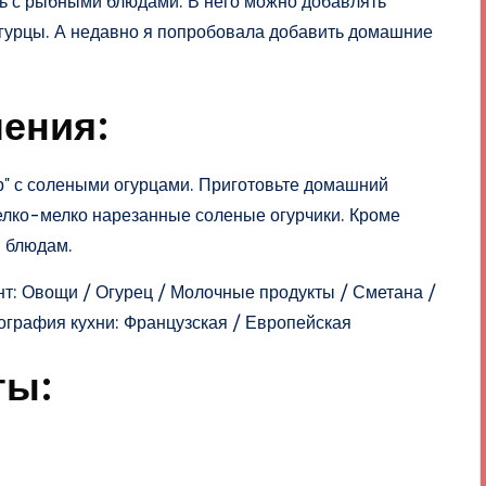
ть с рыбными блюдами. В него можно добавлять
гурцы. А недавно я попробовала добавить домашние
ения:
ар" с солеными огурцами. Приготовьте домашний
мелко-мелко нарезанные соленые огурчики. Кроме
м блюдам.
нт: Овощи / Огурец / Молочные продукты / Сметана /
ография кухни: Французская / Европейская
ты: