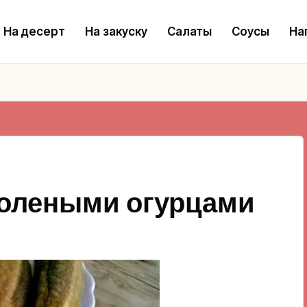
На десерт
На закуску
Салаты
Соусы
На
солеными огурцами