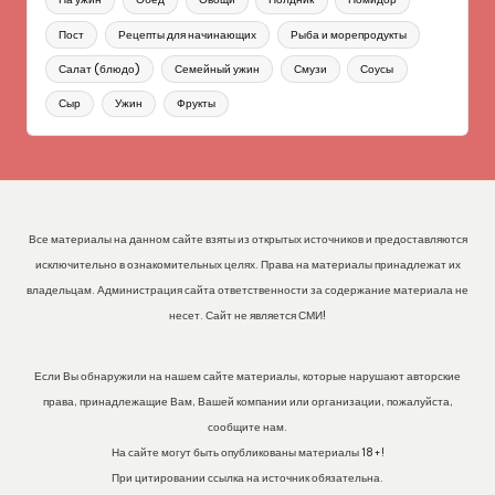
Пост
Рецепты для начинающих
Рыба и морепродукты
Салат (блюдо)
Семейный ужин
Смузи
Соусы
Сыр
Ужин
Фрукты
Все материалы на данном сайте взяты из открытых источников и предоставляются
исключительно в ознакомительных целях. Права на материалы принадлежат их
владельцам. Администрация сайта ответственности за содержание материала не
несет. Сайт не является СМИ!
Если Вы обнаружили на нашем сайте материалы, которые нарушают авторские
права, принадлежащие Вам, Вашей компании или организации, пожалуйста,
сообщите нам.
На сайте могут быть опубликованы материалы 18+!
При цитировании ссылка на источник обязательна.