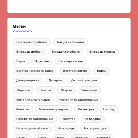
Метки
Без термообработки
Блюда из бананов
Блюда из имбиря
Блюда из клубники
Блюда из молока
Варка
В духовке
Вегетарианские
Вегетарианское питание
Вегетарианство
Грибы
День рождения
Десерты
Детский праздник
Жарение
Завтрак
Закуски
Запекание
Коктейли алкогольные
Коктейли безалкогольные
Компоты
Молочные продукты
На завтрак
На обед
Напитки безалкогольные
Напиток
На полдник
На праздничный стол
На природу
На скорую руку
На ужин
Обед
Овощи
Полдник
Помидор