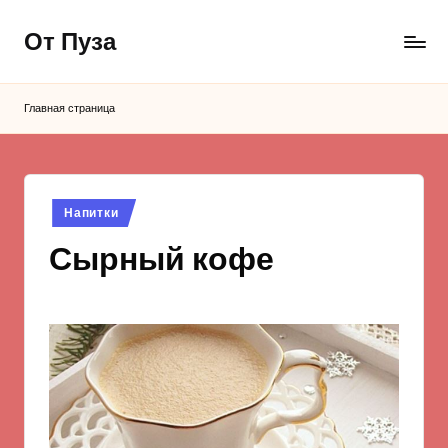
От Пуза
Перейти
к
Ну
содержимому
очень
Главная страница
вкусные
кулинарные
рецепты!
Опубликовано
Напитки
в
Сырный кофе