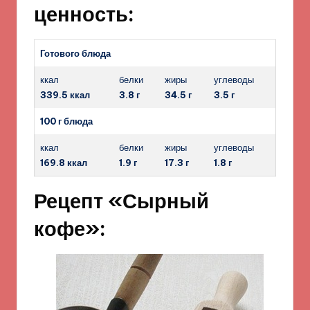
ценность:
Готового блюда
ккал
белки
жиры
углеводы
339.5 ккал
3.8 г
34.5 г
3.5 г
100 г блюда
ккал
белки
жиры
углеводы
169.8 ккал
1.9 г
17.3 г
1.8 г
Рецепт «Сырный
кофе»: