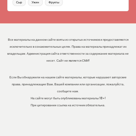
Сыр
Ужин
Фрукты
Все материалы на данном сайте взяты из открытых источников и предоставляются
исключительно в ознакомительных целях. Права на материалы принадлежат их
владельцам. Администрация сайта ответственности за содержание материала не
несет. Сайт не является СМИ!
Если Вы обнаружили на нашем сайте материалы, которые нарушают авторские
права, принадлежащие Вам, Вашей компании или организации, пожалуйста,
сообщите нам.
На сайте могут быть опубликованы материалы 18+!
При цитировании ссылка на источник обязательна.