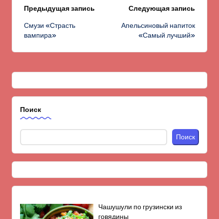
Навигация
Предыдущая запись
Следующая запись
Смузи «Страсть
Апельсиновый напиток
записи
вампира»
«Самый лучший»
Поиск
Поиск
Чашушули по грузински из
говядины