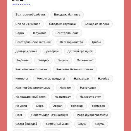
Без термообработки
Блюда из бананов
Блюда из имбиря
Блюда из клубники
Блюда из молока
Варка
В духовке
Вегетарианские
Вегетарианское питание
Вегетарианство
Грибы
День рождения
Десерты
Детский праздник
Жарение
Завтрак
Закуски
Запекание
Коктейли алкогольные
Коктейли безалкогольные
Компоты
Молочные продукты
На завтрак
На обед
Напитки безалкогольные
Напиток
На полдник
На праздничный стол
На природу
На скорую руку
На ужин
Обед
Овощи
Полдник
Помидор
Пост
Рецепты для начинающих
Рыба и морепродукты
Салат (блюдо)
Семейный ужин
Смузи
Соусы