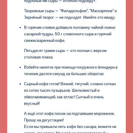
подобные им сыры — отлично подойдут.
Творожные сыры — "Филадельфия", "Маскарпоне" и
Зернёный творог — не подходят. Имейте это ввиду.
В горячие сливки добавьте половину чайной ложки
сахарной пудры, 50 г сливочного сыра и горячий
свежесваренный кофе.
Пятьдесят грамм сыра — это полная с верхом
столовая ложка.
Взбейте напиток при помощи погружного блендера в
течение десяти секунд на больших оборотах.
Сырный кофе готов! Вязкий, тягучий, словно соткан
из сотен тысяч пузырьков. Шелковистый и
обволакивающий, как атлас! Сытный и очень
вкусный!
А ещё этот кофе похож на подтаявшее мороженое.
Прошу на дегустацию!
Если вы привыкли пить кофе без сахара, можете не
класть его вовсе. Но я всё же посоветовала бы