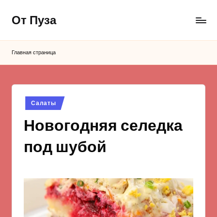
От Пуза
Перейти
к
Ну
содержимому
очень
Главная страница
вкусные
кулинарные
рецепты!
Опубликовано
Салаты
в
Новогодняя селедка
под шубой