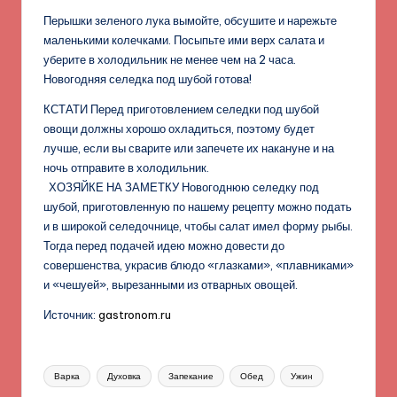
Перышки зеленого лука вымойте, обсушите и нарежьте
маленькими колечками. Посыпьте ими верх салата и
уберите в холодильник не менее чем на 2 часа.
Новогодняя селедка под шубой готова!
КСТАТИ Перед приготовлением селедки под шубой
овощи должны хорошо охладиться, поэтому будет
лучше, если вы сварите или запечете их накануне и на
ночь отправите в холодильник.
ХОЗЯЙКЕ НА ЗАМЕТКУ Новогоднюю селедку под
шубой, приготовленную по нашему рецепту можно подать
и в широкой селедочнице, чтобы салат имел форму рыбы.
Тогда перед подачей идею можно довести до
совершенства, украсив блюдо «глазками», «плавниками»
и «чешуей», вырезанными из отварных овощей.
Источник:
gastronom.ru
Метки:
Варка
Духовка
Запекание
Обед
Ужин