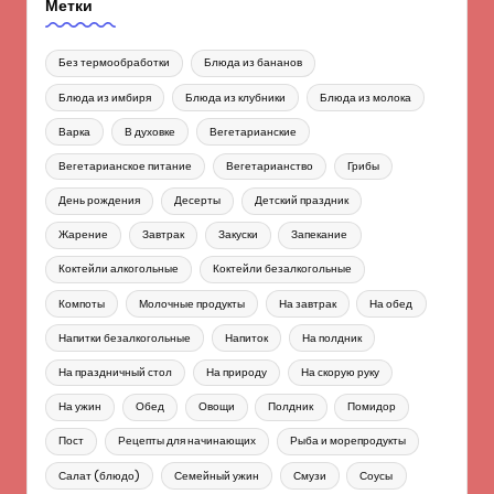
Метки
Без термообработки
Блюда из бананов
Блюда из имбиря
Блюда из клубники
Блюда из молока
Варка
В духовке
Вегетарианские
Вегетарианское питание
Вегетарианство
Грибы
День рождения
Десерты
Детский праздник
Жарение
Завтрак
Закуски
Запекание
Коктейли алкогольные
Коктейли безалкогольные
Компоты
Молочные продукты
На завтрак
На обед
Напитки безалкогольные
Напиток
На полдник
На праздничный стол
На природу
На скорую руку
На ужин
Обед
Овощи
Полдник
Помидор
Пост
Рецепты для начинающих
Рыба и морепродукты
Салат (блюдо)
Семейный ужин
Смузи
Соусы