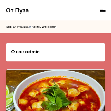
От Пуза
Перейти
к
Ну
содержимому
очень
Главная страница
»
Архивы для admin
вкусные
кулинарные
рецепты!
О нас admin