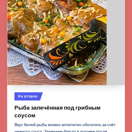
Опубликовано
На второе
в
Рыба запечённая под грибным
соусом
Вкус белой рыбы можно аппетитно обогатить за счёт
нежного соуса. Запекаем блюдо в духовке после…