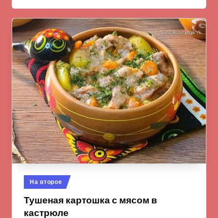
Опубликовано
На второе
в
Тушеная картошка с мясом в
кастрюле