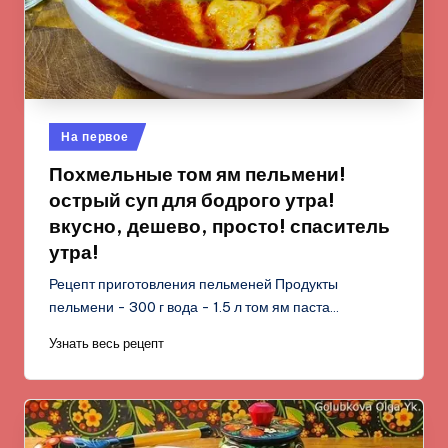
Опубликовано
На первое
в
Похмельные том ям пельмени!
острый суп для бодрого утра!
вкусно, дешево, просто! спаситель
утра!
Рецепт приготовления пельменей Продукты
пельмени - 300 г вода - 1.5 л том ям паста…
Узнать весь рецепт