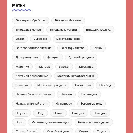
Метки
Без термообработки
Блюда из бананов
Блюда из имбиря
Блюда из клубники
Блюда из молока
Варка
В духовке
Вегетарианские
Вегетарианское питание
Вегетарианство
Грибы
День рождения
Десерты
Детский праздник
Жарение
Завтрак
Закуски
Запекание
Коктейли алкогольные
Коктейли безалкогольные
Компоты
Молочные продукты
На завтрак
На обед
Напитки безалкогольные
Напиток
На полдник
На праздничный стол
На природу
На скорую руку
На ужин
Обед
Овощи
Полдник
Помидор
Пост
Рецепты для начинающих
Рыба и морепродукты
Салат (блюдо)
Семейный ужин
Смузи
Соусы