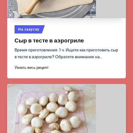
Опубликовано
На закуску
в
Сыр в тесте в аэрогриле
Время приготовления: 1 ч. Ищите как приготовить сыр
в тесте в аэрогриле? Обратите внимание на…
Узнать весь рецепт