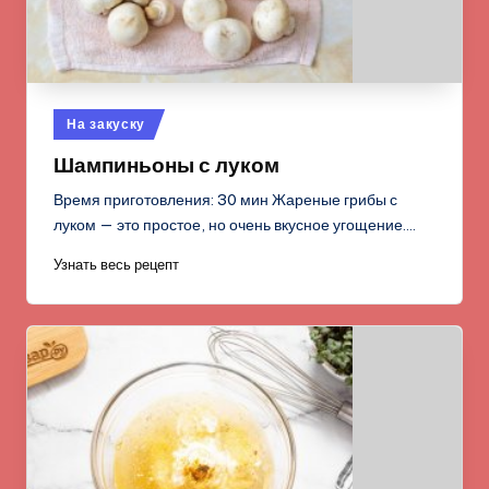
Опубликовано
На закуску
в
Шампиньоны с луком
Время приготовления: 30 мин Жареные грибы с
луком — это простое, но очень вкусное угощение.…
Узнать весь рецепт