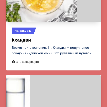
Опубликовано
На закуску
в
Кхандви
Время приготовления: 1 ч. Кхандви — популярное
блюдо из индийской кухни. Это рулетики из нутовой…
Узнать весь рецепт