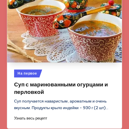
Опубликовано
На первое
в
Суп с маринованными огурцами и
перловкой
Суп получается наваристым, ароматным и очень
вкусным. Продукты крыло индейки - 930 г (2 шт)…
Узнать весь рецепт