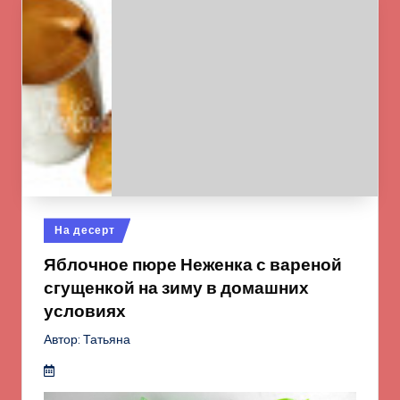
Опубликовано
На десерт
в
Яблочное пюре Неженка с вареной
сгущенкой на зиму в домашних
условиях
Автор: Татьяна