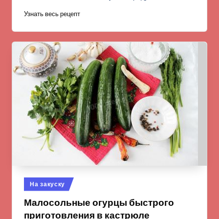
Узнать весь рецепт
Опубликовано
На закуску
в
Малосольные огурцы быстрого
приготовления в кастрюле