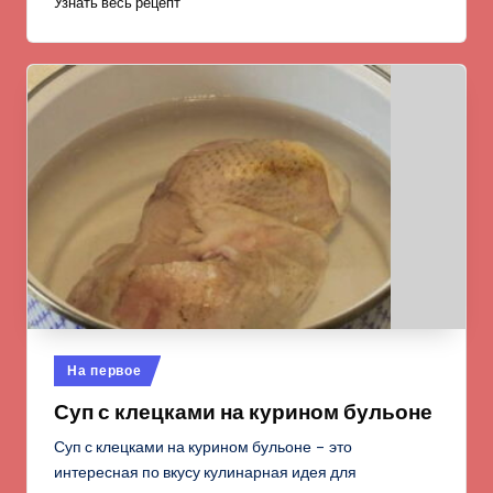
Узнать весь рецепт
Опубликовано
На первое
в
Суп с клецками на курином бульоне
Суп с клецками на курином бульоне – это
интересная по вкусу кулинарная идея для