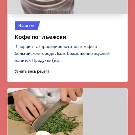
Опубликовано
Напитки
в
Кофе по-льежски
1 порция Так традиционно готовят кофе в
бельгийском городе Льеж. Божественно вкусный
напиток. Продукты (на…
Узнать весь рецепт