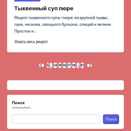
в
Тыквенный суп пюре
Рецепт тыквенного супа-пюре: из крупной тыквы,
лука, чеснока, овощного бульона, специй и зелени.
Простое и…
Узнать весь рецепт
Пагинация
1
…
14
15
16
17
18
…
51
ПРЕД.
СЛЕД.
СТРАНИЦА
СТРАНИЦА
записей
Поиск
Поиск