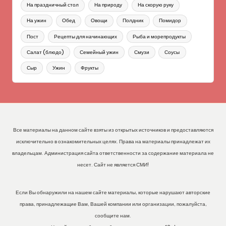
На праздничный стол
На природу
На скорую руку
На ужин
Обед
Овощи
Полдник
Помидор
Пост
Рецепты для начинающих
Рыба и морепродукты
Салат (блюдо)
Семейный ужин
Смузи
Соусы
Сыр
Ужин
Фрукты
Все материалы на данном сайте взяты из открытых источников и предоставляются
исключительно в ознакомительных целях. Права на материалы принадлежат их
владельцам. Администрация сайта ответственности за содержание материала не
несет. Сайт не является СМИ!
Если Вы обнаружили на нашем сайте материалы, которые нарушают авторские
права, принадлежащие Вам, Вашей компании или организации, пожалуйста,
сообщите нам.