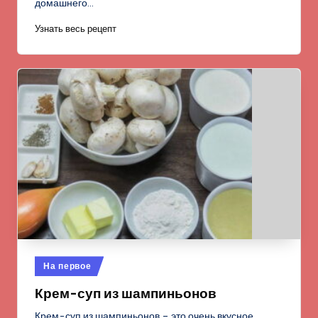
домашнего…
Узнать весь рецепт
Опубликовано
На первое
в
Крем-суп из шампиньонов
Крем-суп из шампиньонов – это очень вкусное,