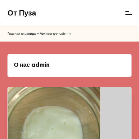
От Пуза
Перейти
к
Ну
содержимому
очень
Главная страница
»
Архивы для admin
вкусные
кулинарные
рецепты!
О нас admin