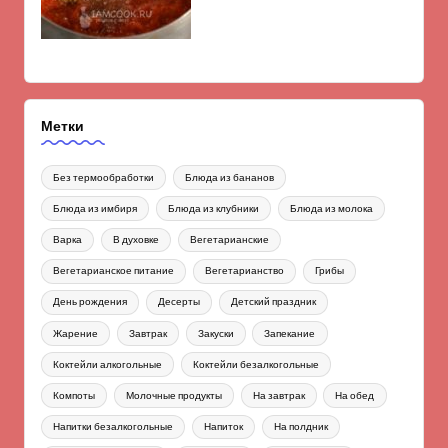
Метки
Без термообработки
Блюда из бананов
Блюда из имбиря
Блюда из клубники
Блюда из молока
Варка
В духовке
Вегетарианские
Вегетарианское питание
Вегетарианство
Грибы
День рождения
Десерты
Детский праздник
Жарение
Завтрак
Закуски
Запекание
Коктейли алкогольные
Коктейли безалкогольные
Компоты
Молочные продукты
На завтрак
На обед
Напитки безалкогольные
Напиток
На полдник