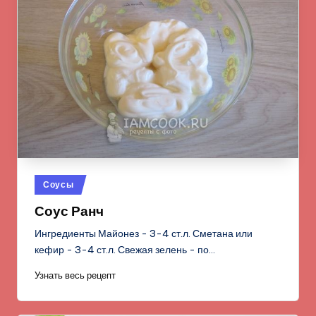
Опубликовано
Соусы
в
Соус Ранч
Ингредиенты Майонез - 3-4 ст.л. Сметана или
кефир - 3-4 ст.л. Свежая зелень - по…
Узнать весь рецепт