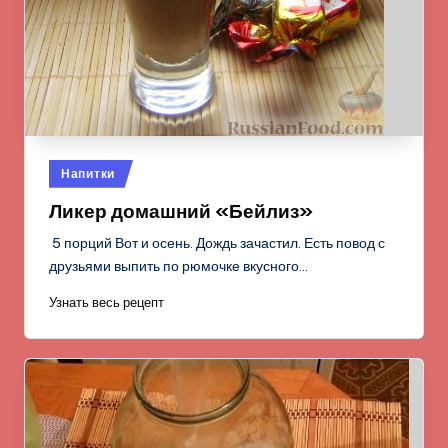
Опубликовано
Напитки
в
Ликер домашний «Бейлиз»
5 порций Вот и осень. Дождь зачастил. Есть повод с
друзьями выпить по рюмочке вкусного…
Узнать весь рецепт