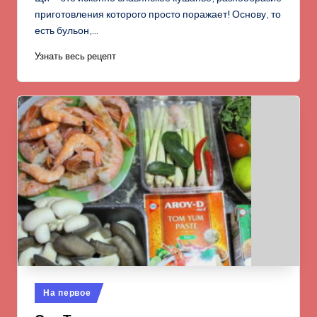
приготовления которого просто поражает! Основу, то
есть бульон,…
Узнать весь рецепт
Опубликовано
На первое
в