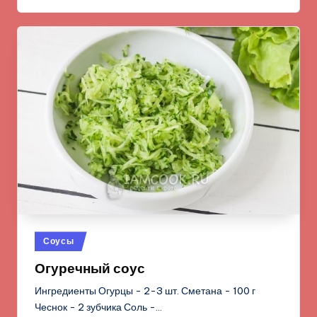
Опубликовано
Соусы
в
Огуречный соус
Ингредиенты Огурцы - 2-3 шт. Сметана - 100 г
Чеснок - 2 зубчика Соль -…