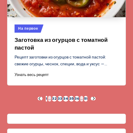
Опубликовано
На первое
в
Заготовка из огурцов с томатной
пастой
Рецепт заготовки из огурцов с томатной пастой:
свежие огурцы, чеснок, специи, вода и уксус —…
Узнать весь рецепт
Пагинация
1
…
32
33
34
35
36
…
51
ПРЕД.
СЛЕД.
СТРАНИЦА
СТРАНИЦА
записей