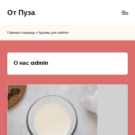
От Пуза
Перейти
к
Ну
содержимому
очень
Главная страница
»
Архивы для admin
вкусные
кулинарные
рецепты!
О нас admin