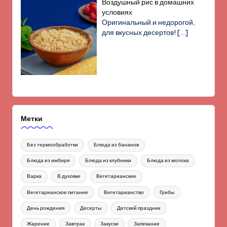
Воздушный рис в домашних
условиях
Оригинальный и недорогой,
для вкусных десертов!
[…]
Метки
Без термообработки
Блюда из бананов
Блюда из имбиря
Блюда из клубники
Блюда из молока
Варка
В духовке
Вегетарианские
Вегетарианское питание
Вегетарианство
Грибы
День рождения
Десерты
Детский праздник
Жарение
Завтрак
Закуски
Запекание