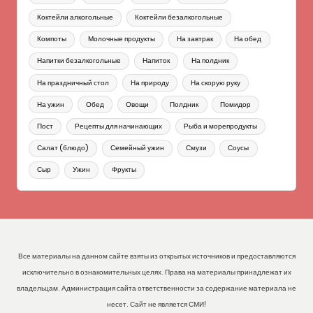
Коктейли алкогольные
Коктейли безалкогольные
Компоты
Молочные продукты
На завтрак
На обед
Напитки безалкогольные
Напиток
На полдник
На праздничный стол
На природу
На скорую руку
На ужин
Обед
Овощи
Полдник
Помидор
Пост
Рецепты для начинающих
Рыба и морепродукты
Салат (блюдо)
Семейный ужин
Смузи
Соусы
Сыр
Ужин
Фрукты
Все материалы на данном сайте взяты из открытых источников и предоставляются
исключительно в ознакомительных целях. Права на материалы принадлежат их
владельцам. Администрация сайта ответственности за содержание материала не
несет. Сайт не является СМИ!