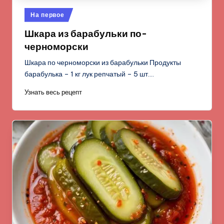
Опубликовано
На первое
в
Шкара из барабульки по-
черноморски
Шкара по черноморски из барабульки Продукты
барабулька – 1 кг лук репчатый – 5 шт.…
Узнать весь рецепт