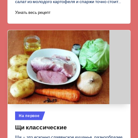
салат из молодого картофеля и спаржи точно стоит…
Узнать весь рецепт
Опубликовано
На первое
в
Щи классические
Щи – это исконно славянское кушанье, разнообразие