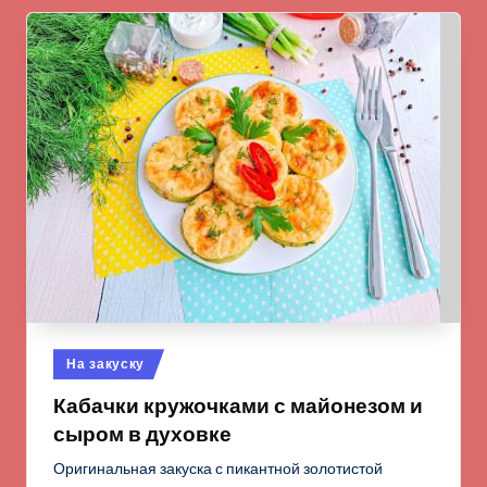
Опубликовано
На закуску
в
Кабачки кружочками с майонезом и
сыром в духовке
Оригинальная закуска с пикантной золотистой