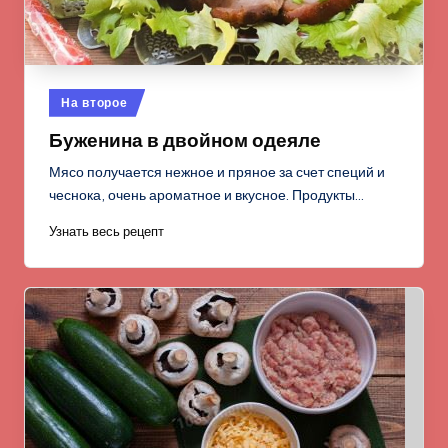
Опубликовано
На второе
в
Буженина в двойном одеяле
Мясо получается нежное и пряное за счет специй и
чеснока, очень ароматное и вкусное. Продукты…
Узнать весь рецепт