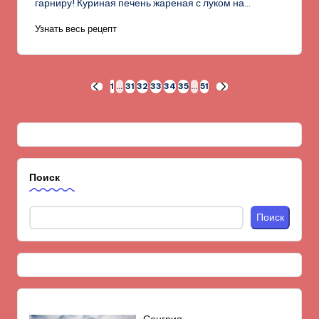
гарниру! Куриная печень жареная с луком на…
Узнать весь рецепт
Пагинация
1
…
31
32
33
34
35
…
51
ПРЕД.
СЛЕД.
СТРАНИЦА
СТРАНИЦА
записей
Поиск
Поиск