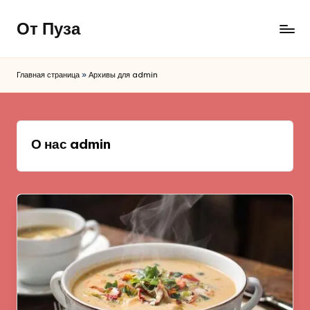
От Пуза
Перейти
к
Ну
содержимому
очень
Главная страница
»
Архивы для admin
вкусные
кулинарные
рецепты!
О нас admin