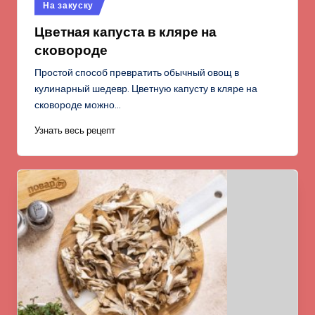
Опубликовано
На закуску
в
Цветная капуста в кляре на
сковороде
Простой способ превратить обычный овощ в
кулинарный шедевр. Цветную капусту в кляре на
сковороде можно…
Узнать весь рецепт