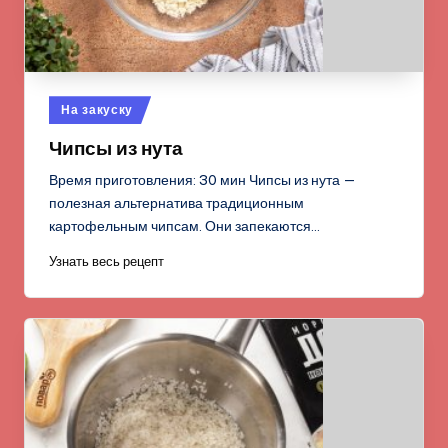
Опубликовано
На закуску
в
Чипсы из нута
Время приготовления: 30 мин Чипсы из нута —
полезная альтернатива традиционным
картофельным чипсам. Они запекаются…
Узнать весь рецепт