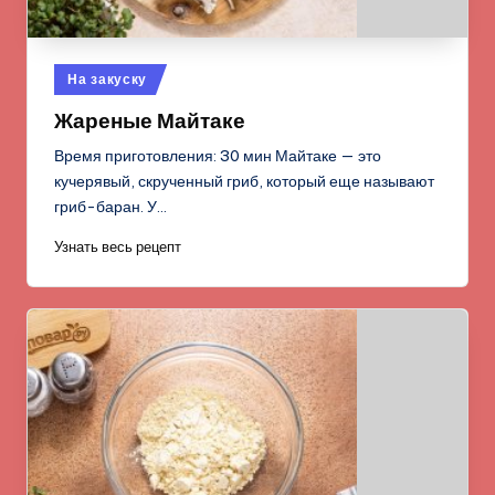
Опубликовано
На закуску
в
Жареные Майтаке
Время приготовления: 30 мин Майтаке — это
кучерявый, скрученный гриб, который еще называют
гриб-баран. У…
Узнать весь рецепт