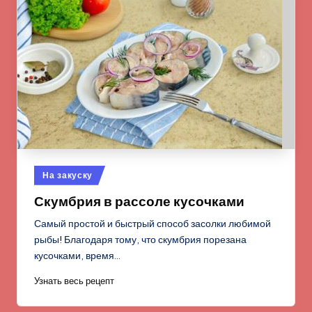
Опубликовано
На закуску
в
Скумбрия в рассоле кусочками
Самый простой и быстрый способ засолки любимой
рыбы! Благодаря тому, что скумбрия порезана
кусочками, время…
Узнать весь рецепт