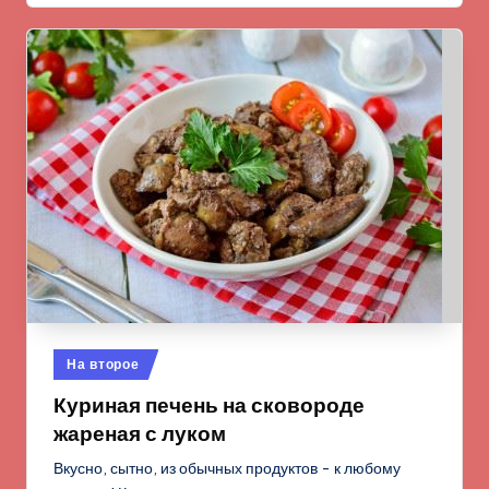
Опубликовано
На второе
в
Куриная печень на сковороде
жареная с луком
Вкусно, сытно, из обычных продуктов - к любому