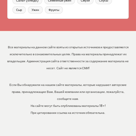
Салат (блюдо)
Семейный ужин
Смузи
Соусы
Сыр
Ужин
Фрукты
Все материалы на данном сайте взяты из открытых источников и предоставляются
исключительно в ознакомительных целях. Права на материалы принадлежат их
владельцам. Администрация сайта ответственности за содержание материала не
несет. Сайт не является СМИ!
Если Вы обнаружили на нашем сайте материалы, которые нарушают авторские
права, принадлежащие Вам, Вашей компании или организации, пожалуйста,
сообщите нам.
На сайте могут быть опубликованы материалы 18+!
При цитировании ссылка на источник обязательна.