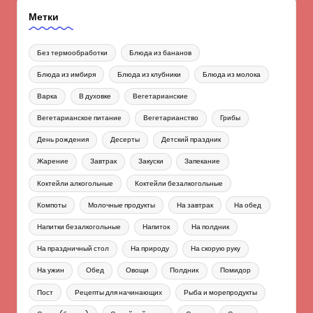
Метки
Без термообработки
Блюда из бананов
Блюда из имбиря
Блюда из клубники
Блюда из молока
Варка
В духовке
Вегетарианские
Вегетарианское питание
Вегетарианство
Грибы
День рождения
Десерты
Детский праздник
Жарение
Завтрак
Закуски
Запекание
Коктейли алкогольные
Коктейли безалкогольные
Компоты
Молочные продукты
На завтрак
На обед
Напитки безалкогольные
Напиток
На полдник
На праздничный стол
На природу
На скорую руку
На ужин
Обед
Овощи
Полдник
Помидор
Пост
Рецепты для начинающих
Рыба и морепродукты