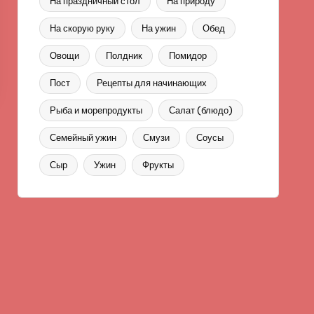
На праздничный стол
На природу
На скорую руку
На ужин
Обед
Овощи
Полдник
Помидор
Пост
Рецепты для начинающих
Рыба и морепродукты
Салат (блюдо)
Семейный ужин
Смузи
Соусы
Сыр
Ужин
Фрукты