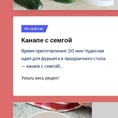
Опубликовано
На закуску
в
Канапе с семгой
Время приготовления: 20 мин Чудесная
идея для фуршета и праздничного стола
— канапе с семгой!…
Узнать весь рецепт