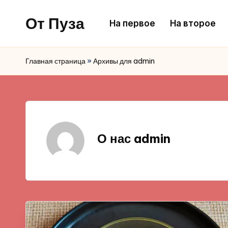
От Пуза
На первое
На второе
Перейти
к
Ну
содержимому
очень
Главная страница
»
Архивы для admin
вкусные
кулинарные
рецепты!
О нас admin