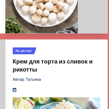
Опубликовано
На десерт
в
Крем для торта из сливок и
рикотты
Автор: Татьяна