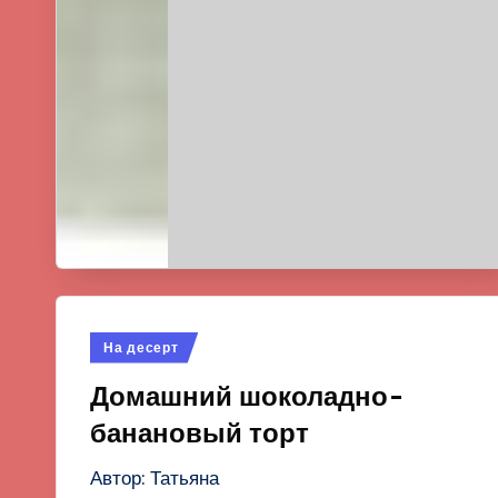
Опубликовано
На десерт
в
Домашний шоколадно-
банановый торт
Автор: Татьяна