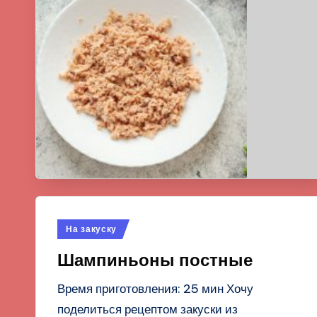
Опубликовано
На закуску
в
Шампиньоны постные
Время приготовления: 25 мин Хочу
поделиться рецептом закуски из