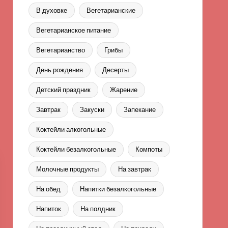
В духовке
Вегетарианские
Вегетарианское питание
Вегетарианство
Грибы
День рождения
Десерты
Детский праздник
Жарение
Завтрак
Закуски
Запекание
Коктейли алкогольные
Коктейли безалкогольные
Компоты
Молочные продукты
На завтрак
На обед
Напитки безалкогольные
Напиток
На полдник