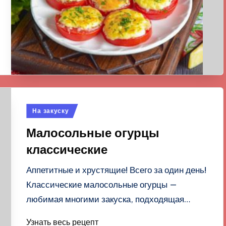
Опубликовано
На закуску
в
Малосольные огурцы
классические
Аппетитные и хрустящие! Всего за один день!
Классические малосольные огурцы —
любимая многими закуска, подходящая…
Узнать весь рецепт