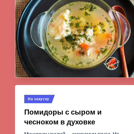
Опубликовано
На закуску
в
Помидоры с сыром и
чесноком в духовке