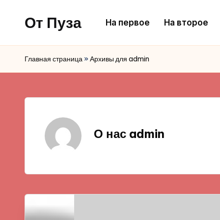
От Пуза
На первое
На второе
Перейти
к
Ну
содержимому
очень
Главная страница
»
Архивы для admin
вкусные
кулинарные
рецепты!
О нас admin