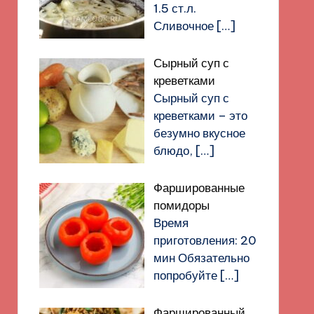
1.5 ст.л.
Сливочное
[…]
Сырный суп с
креветками
Сырный суп с
креветками – это
безумно вкусное
блюдо,
[…]
Фаршированные
помидоры
Время
приготовления: 20
мин Обязательно
попробуйте
[…]
Фаршированный