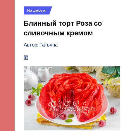
Опубликовано
На десерт
в
Блинный торт Роза со
сливочным кремом
Автор: Татьяна