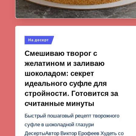
Опубликовано
На десерт
в
Смешиваю творог с
желатином и заливаю
шоколадом: секрет
идеального суфле для
стройности. Готовится за
считанные минуты
Быстрый пошаговый рецепт творожного
суфле в шоколадной глазури
ДесертыАвтор Виктор Ерофеев Худеть со