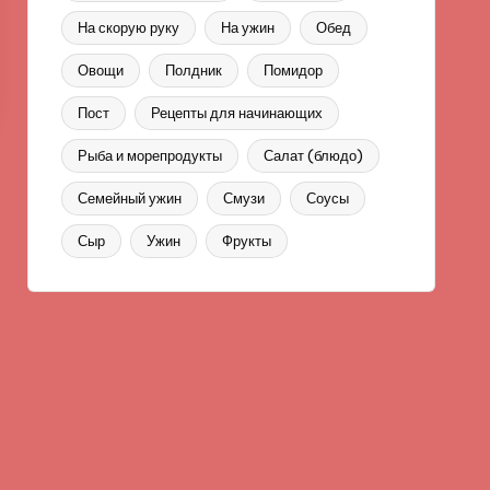
На скорую руку
На ужин
Обед
Овощи
Полдник
Помидор
Пост
Рецепты для начинающих
Рыба и морепродукты
Салат (блюдо)
Семейный ужин
Смузи
Соусы
Сыр
Ужин
Фрукты