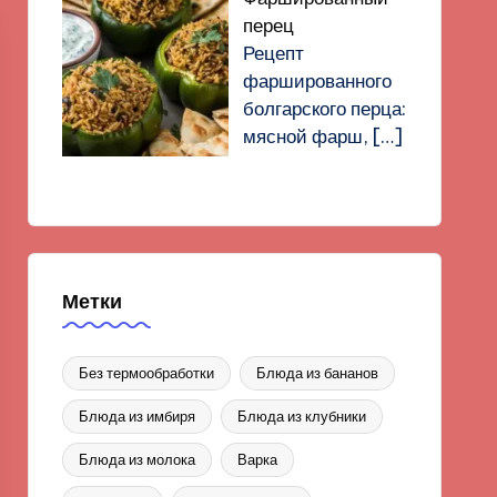
перец
Рецепт
фаршированного
болгарского перца:
мясной фарш,
[…]
Метки
Без термообработки
Блюда из бананов
Блюда из имбиря
Блюда из клубники
Блюда из молока
Варка