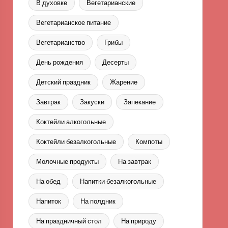
В духовке
Вегетарианские
Вегетарианское питание
Вегетарианство
Грибы
День рождения
Десерты
Детский праздник
Жарение
Завтрак
Закуски
Запекание
Коктейли алкогольные
Коктейли безалкогольные
Компоты
Молочные продукты
На завтрак
На обед
Напитки безалкогольные
Напиток
На полдник
На праздничный стол
На природу