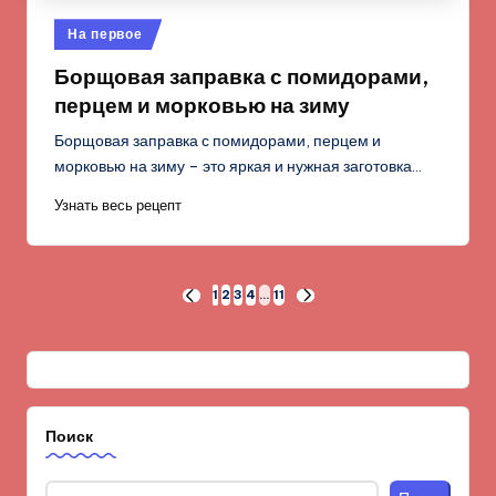
Опубликовано
На первое
в
Борщовая заправка с помидорами,
перцем и морковью на зиму
Борщовая заправка с помидорами, перцем и
морковью на зиму – это яркая и нужная заготовка…
Узнать весь рецепт
Пагинация
1
2
3
4
…
11
ПРЕД.
СЛЕД.
СТРАНИЦА
СТРАНИЦА
записей
Поиск