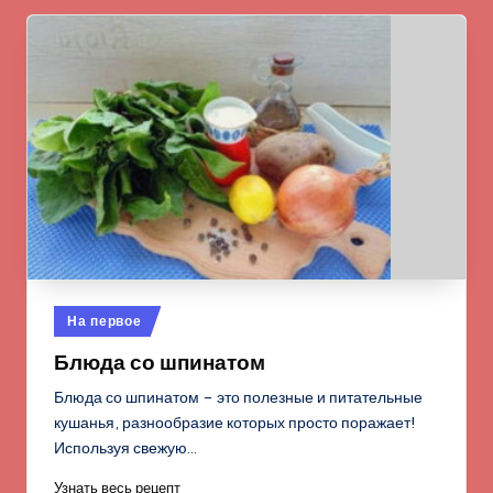
Опубликовано
На первое
в
Блюда со шпинатом
Блюда со шпинатом – это полезные и питательные
кушанья, разнообразие которых просто поражает!
Используя свежую…
Узнать весь рецепт