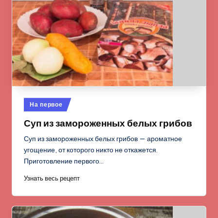
Опубликовано
На первое
в
Суп из замороженных белых грибов
Суп из замороженных белых грибов — ароматное
угощение, от которого никто не откажется.
Приготовление первого…
Узнать весь рецепт