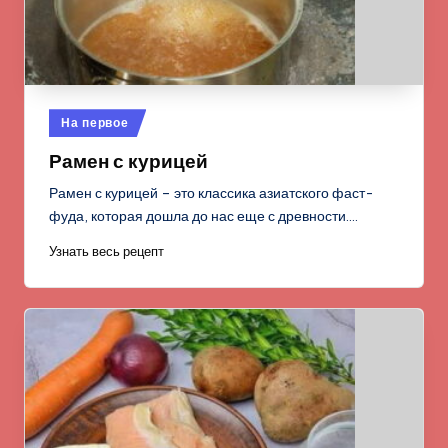
Опубликовано
На первое
в
Рамен с курицей
Рамен с курицей – это классика азиатского фаст-
фуда, которая дошла до нас еще с древности.…
Узнать весь рецепт