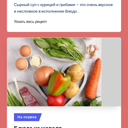
Сырный суп с курицей и грибами – это очень вкусное
и несложное в исполнении блюдо…
Узнать весь рецепт
Опубликовано
На первое
в
Блюда из щавеля