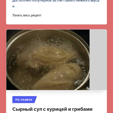
достаточно популярное за счет своего нежного вкуса
и…
Узнать весь рецепт
Опубликовано
На первое
в
Сырный суп с курицей и грибами