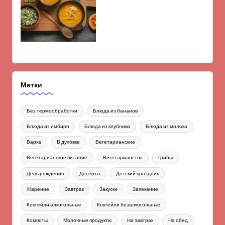
Метки
Без термообработки
Блюда из бананов
Блюда из имбиря
Блюда из клубники
Блюда из молока
Варка
В духовке
Вегетарианские
Вегетарианское питание
Вегетарианство
Грибы
День рождения
Десерты
Детский праздник
Жарение
Завтрак
Закуски
Запекание
Коктейли алкогольные
Коктейли безалкогольные
Компоты
Молочные продукты
На завтрак
На обед