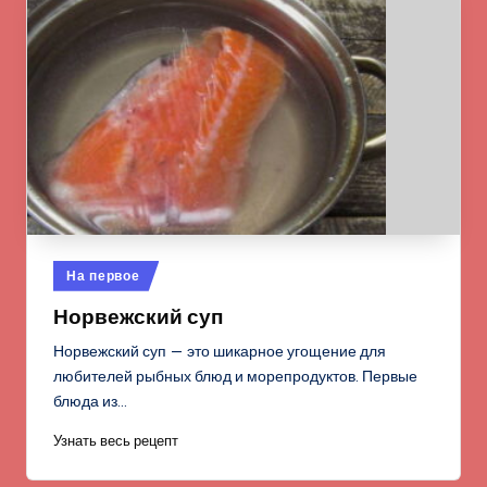
Опубликовано
На первое
в
Норвежский суп
Норвежский суп — это шикарное угощение для
любителей рыбных блюд и морепродуктов. Первые
блюда из…
Узнать весь рецепт