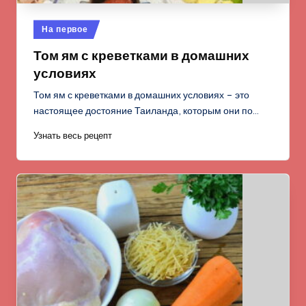
Опубликовано
На первое
в
Том ям с креветками в домашних
условиях
Том ям с креветками в домашних условиях – это
настоящее достояние Таиланда, которым они по…
Узнать весь рецепт