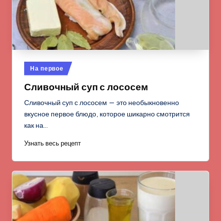
Опубликовано
На первое
в
Сливочный суп с лососем
Сливочный суп с лососем — это необыкновенно
вкусное первое блюдо, которое шикарно смотрится
как на…
Узнать весь рецепт