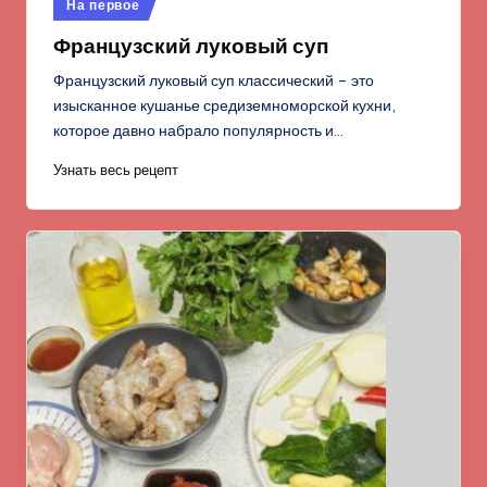
Опубликовано
На первое
в
Французский луковый суп
Французский луковый суп классический – это
изысканное кушанье средиземноморской кухни,
которое давно набрало популярность и…
Узнать весь рецепт