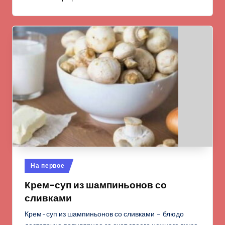
Опубликовано
На первое
в
Крем-суп из шампиньонов со
сливками
Крем-суп из шампиньонов со сливками – блюдо