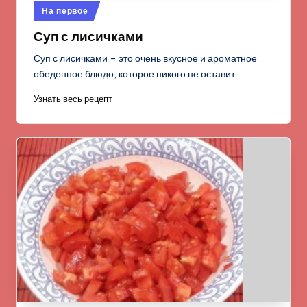
Опубликовано
На первое
в
Суп с лисичками
Суп с лисичками – это очень вкусное и ароматное
обеденное блюдо, которое никого не оставит…
Узнать весь рецепт