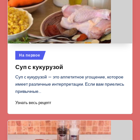
Опубликовано
На первое
в
Суп с кукурузой
Суп с кукурузой — это аппетитное угощение, которое
имеет различные интерпретации. Если вам приелись
привычные…
Узнать весь рецепт