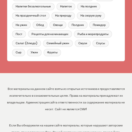
Напитки безалкогольные
Напиток
На полдник
На праздничный стол
На природу
На скорую руку
На ужин
Обед
Овощи
Полдник
Помидор
Пост
Рецепты для начинающих
Рыба и морепродукты
Салат (блюдо)
Семейный ужин
Смузи
Соусы
Сыр
Ужин
Фрукты
Все материалы на данном сайте взяты из открытых источников и предоставляются
исключительно в ознакомительных целях. Права на материалы принадлежат их
владельцам. Администрация сайта ответственности за содержание материала не
несет. Сайт не является СМИ!
Если Вы обнаружили на нашем сайте материалы, которые нарушают авторские